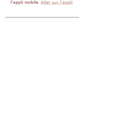
l'appli mobile.
Aller sur l'appli
Instructeur(s)
Eva Santiago
Prix
33,00 €
Partager