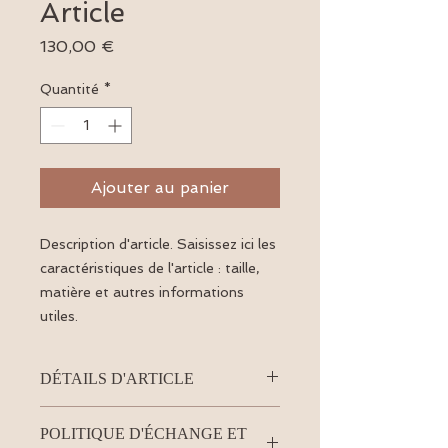
Article
Prix
130,00 €
Quantité
*
Ajouter au panier
Description d'article. Saisissez ici les 
caractéristiques de l'article : taille, 
matière et autres informations 
utiles.
DÉTAILS D'ARTICLE
Détails d'article. Saisissez ici les
POLITIQUE D'ÉCHANGE ET
caractéristiques de l'article : taille,