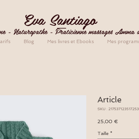
Eva Santiago
enne - Naturopathe - Praticienne massages Amma a
arifs
Blog
Mes livres et Ebooks
Mes programm
Article
SKU : 217537123517253
Prix
25,00 €
Taille
*