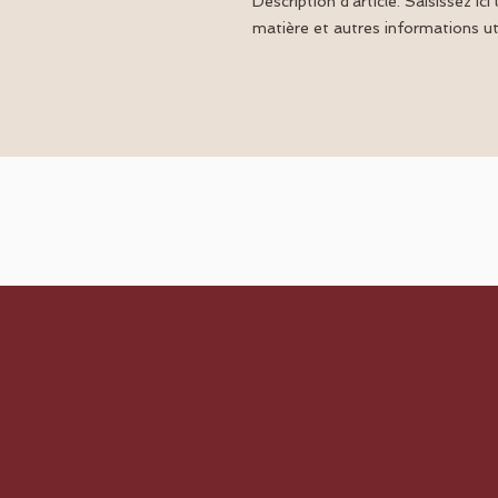
Description d'article. Saisissez ici l
matière et autres informations uti