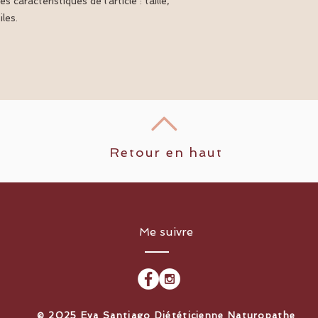
es caractéristiques de l'article : taille, 
informations claires
sécurité.
les.
de rassurer vos clien
Retour en haut
Me suivre
​© 2025 Eva Santiago Diététicienne Naturopathe